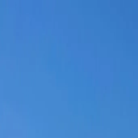
Tour Krka
3 Isole
Baie Blu
Tour Privato
Team Building
Taxi Boat
C