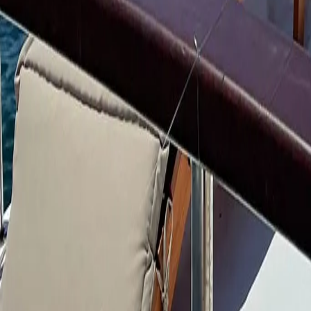
🇮🇹
IT