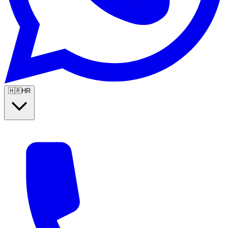
🇭🇷
HR