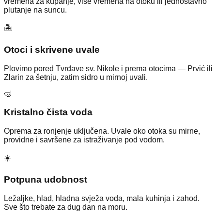
vremena za kupanje, više vremena na otoku ili jednostavno
plutanje na suncu.
🏝️
Otoci i skrivene uvale
Plovimo pored Tvrđave sv. Nikole i prema otocima — Prvić ili
Zlarin za šetnju, zatim sidro u mirnoj uvali.
🤿
Kristalno čista voda
Oprema za ronjenje uključena. Uvale oko otoka su mirne,
providne i savršene za istraživanje pod vodom.
☀️
Potpuna udobnost
Ležaljke, hlad, hladna svježa voda, mala kuhinja i zahod.
Sve što trebate za dug dan na moru.