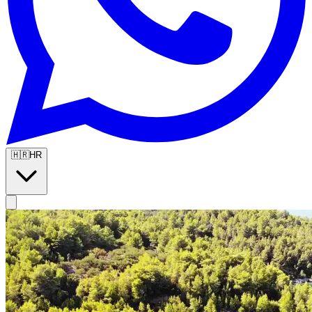
🇭🇷
HR