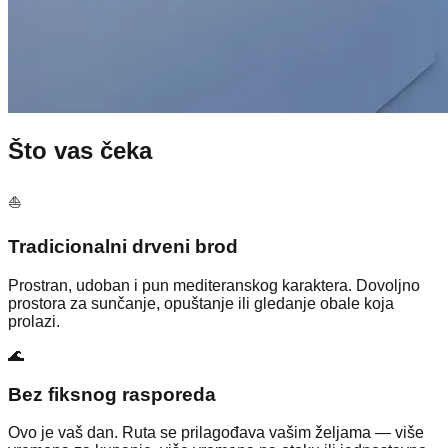
Što vas čeka
⛵
Tradicionalni drveni brod
Prostran, udoban i pun mediteranskog karaktera. Dovoljno
prostora za sunčanje, opuštanje ili gledanje obale koja
prolazi.
🌊
Bez fiksnog rasporeda
Ovo je vaš dan. Ruta se prilagođava vašim željama — više