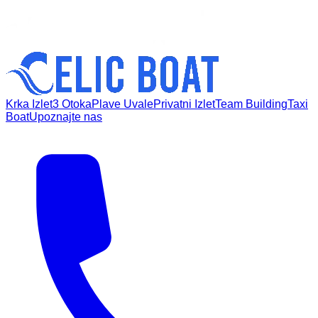
Krka Izlet
3 Otoka
Plave Uvale
Privatni Izlet
Team Building
Taxi
Boat
Upoznajte nas