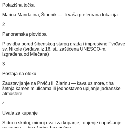
Polazišna točka
Marina Mandalina, Šibenik — ili vaša preferirana lokacija
2
Panoramska plovidba
Plovidba pored šibenskog starog grada i impresivne Tvrđave
sv. Nikole (tvrđava iz 16. st., zaštićena UNESCO-m,
izgrađena od Mlečana)
3
Postaja na otoku
Zaustavljanje na Prviću ili Zlarinu — kava uz more, tiha
šetnja kamenim ulicama ili jednostavno upijanje jadranske
atmosfere
4
Uvala za kupanje
Sidro u skritoj, mirnoj uvali za kupanje, ronjenje i opuštanje
na suncu — bez žurbe, bez gužve