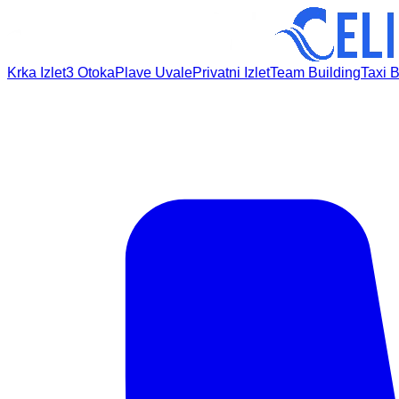
Krka Izlet
3 Otoka
Plave Uvale
Privatni Izlet
Team Building
Taxi 