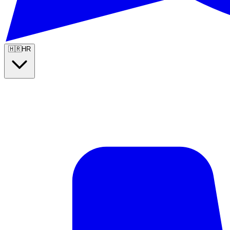
🇭🇷
HR